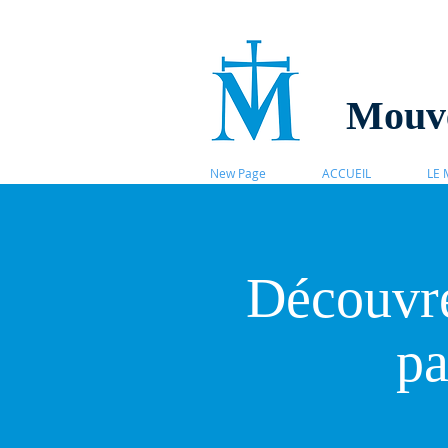
Mouve
New Page
ACCUEIL
LE
Découvre
p