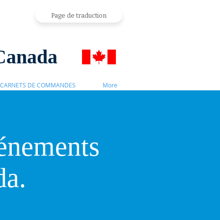
Page de traduction
Canada
CARNETS DE COMMANDES
More
vénements
a.